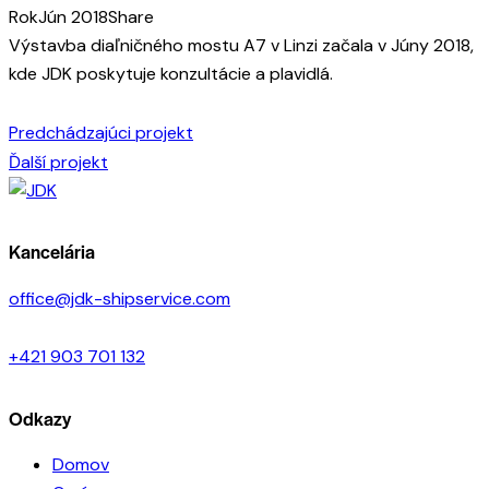
Rok
Jún 2018
Share
Výstavba diaľničného mostu A7 v Linzi začala v Júny 2018,
kde JDK poskytuje konzultácie a plavidlá.
Navigácia
Predchádzajúci projekt
Ďalší projekt
v
článku
Kancelária
office@jdk-shipservice.com
+421 903 701 132
Odkazy
Domov