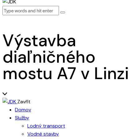
Výstavba
diaľničného
mostu A7 v Linzi
Zavřít
Domov
Služby
Lodný transport
Vodné stavby