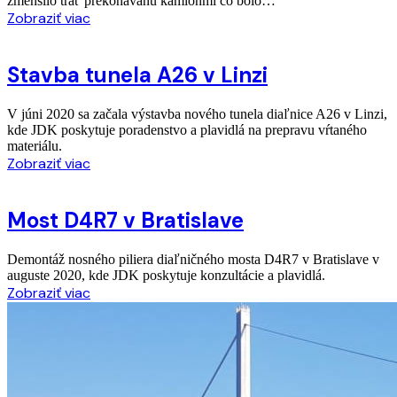
zmenšilo trať prekonávanú kamiónmi čo bolo…
Zobraziť viac
Stavba tunela A26 v Linzi
V júni 2020 sa začala výstavba nového tunela diaľnice A26 v Linzi,
kde JDK poskytuje poradenstvo a plavidlá na prepravu vŕtaného
materiálu.
Zobraziť viac
Most D4R7 v Bratislave
Demontáž nosného piliera diaľničného mosta D4R7 v Bratislave v
auguste 2020, kde JDK poskytuje konzultácie a plavidlá.
Zobraziť viac