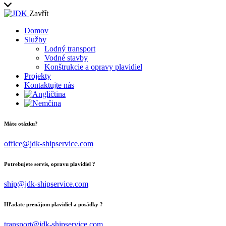
Zavřít
Domov
Služby
Lodný transport
Vodné stavby
Konštrukcie a opravy plavidiel
Projekty
Kontaktujte nás
Máte otázku?
office@jdk-shipservice.com
Potrebujete servis, opravu plavidiel ?
ship@jdk-shipservice.com
Hľadate prenájom plavidiel a posádky ?
transport@jdk-shipservice.com